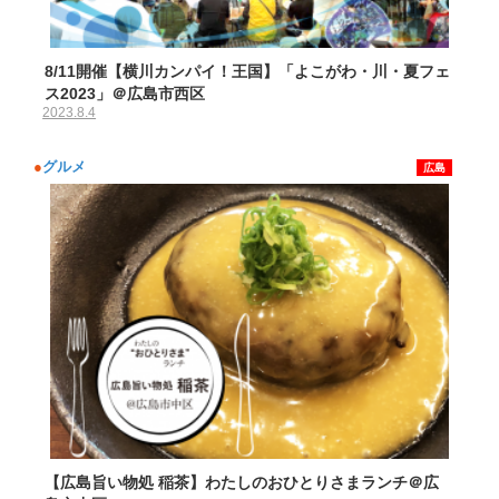
8/11開催【横川カンパイ！王国】「よこがわ・川・夏フェ
ス2023」＠広島市西区
2023.8.4
●
グルメ
広島
【広島旨い物処 稲茶】わたしのおひとりさまランチ＠広