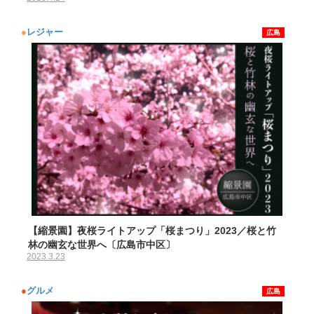
●
レジャー
広島
【縮景園】夜桜ライトアップ「桜まつり」2023／桜と竹
林の幽玄な世界へ〔広島市中区〕
2023.3.23
●
グルメ
広島