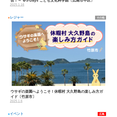
合！～ ＠5-Days こども文化科学館〔広島市中区〕
2025.1.16
●
レジャー
その他
ウサギの楽園へようこそ！休暇村 大久野島の楽しみ方ガ
イド〔竹原市〕
2025.1.6
●
イベント
広島