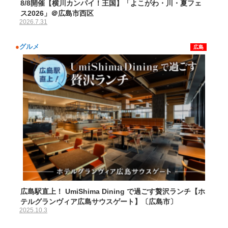
8/8開催【横川カンパイ！王国】「よこがわ・川・夏フェ
ス2026」＠広島市西区
2026.7.31
●
グルメ
広島
広島駅直上！ UmiShima Dining で過ごす贅沢ランチ【ホ
テルグランヴィア広島サウスゲート】〔広島市〕
2025.10.3