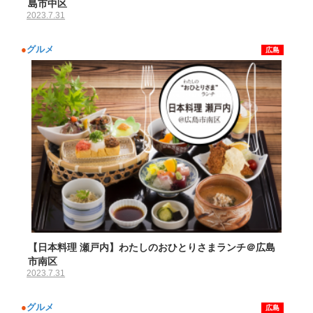
島市中区
2023.7.31
●
グルメ
広島
【日本料理 瀬戸内】わたしのおひとりさまランチ＠広島
市南区
2023.7.31
●
グルメ
広島