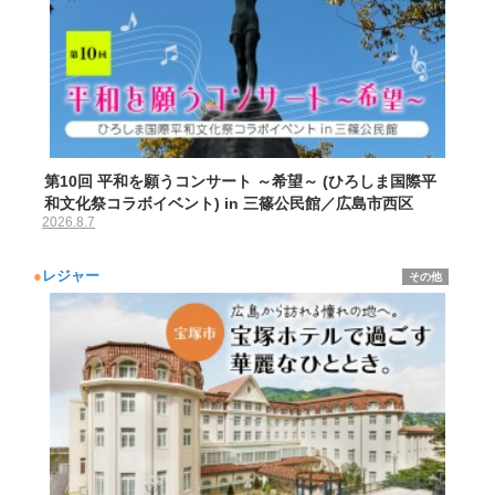
第10回 平和を願うコンサート ～希望～ (ひろしま国際平
和文化祭コラボイベント) in 三篠公民館／広島市西区
2026.8.7
●
レジャー
その他