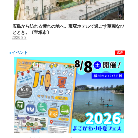
広島から訪れる憧れの地へ。宝塚ホテルで過ごす華麗なひ
ととき。〔宝塚市〕
2026.8.3
●
イベント
広島