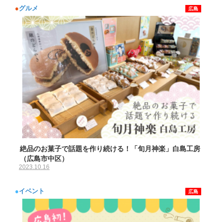
●
グルメ
広島
絶品のお菓子で話題を作り続ける！「旬月神楽」白島工房
（広島市中区）
2023.10.16
●
イベント
広島