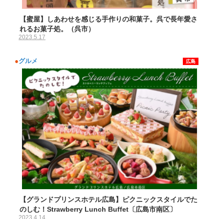
【蜜屋】しあわせを感じる手作りの和菓子。呉で長年愛さ
れるお菓子処。（呉市）
2023.5.17
●
グルメ
広島
【グランドプリンスホテル広島】ピクニックスタイルでた
のしむ！Strawberry Lunch Buffet〔広島市南区〕
2023.4.14