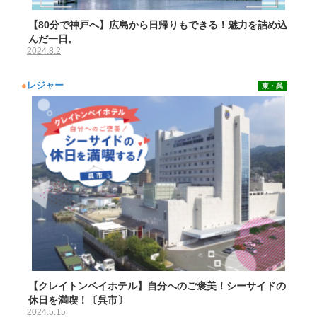
【80分で神戸へ】広島から日帰りもできる！魅力を詰め込
んだ一日。
2024.8.2
●
レジャー
東・呉
【クレイトンベイホテル】自分へのご褒美！シーサイドの
休日を満喫！〔呉市〕
2024.5.15