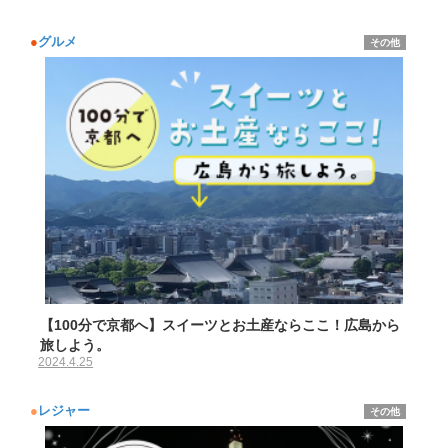
●
グルメ
その他
【100分で京都へ】スイーツとお土産ならここ！広島から
旅しよう。
2024.4.25
●
レジャー
その他