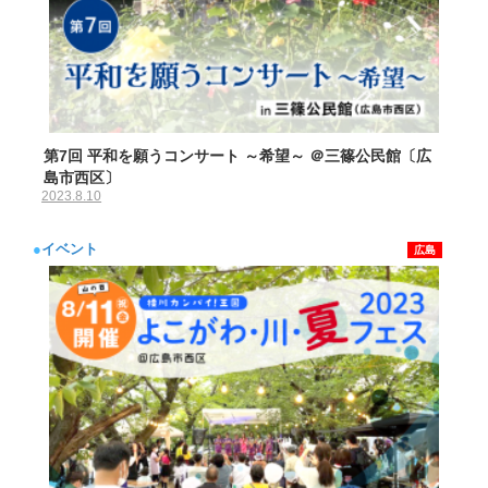
第7回 平和を願うコンサート ～希望～ ＠三篠公民館〔広
島市西区〕
2023.8.10
●
イベント
広島