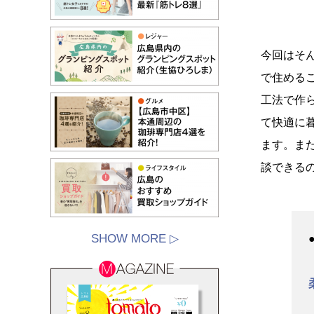
今回はそ
で住める
工法で作
て快適に暮
ます。ま
談できる
SHOW MORE ▷