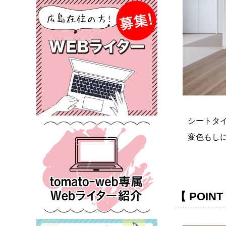
シートタ
変色もし
【 POI