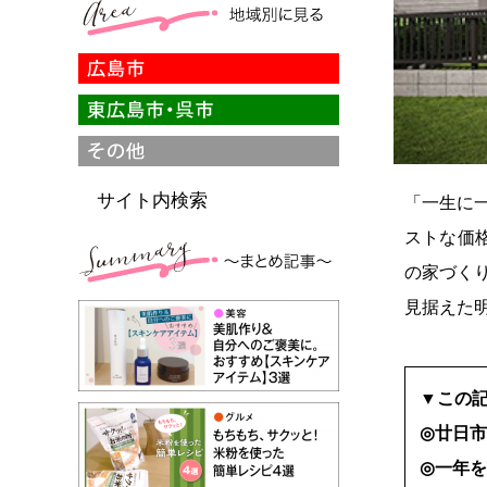
サイト内検索
「一生に
ストな価
の家づく
見据えた
▼この
◎廿日
◎一年