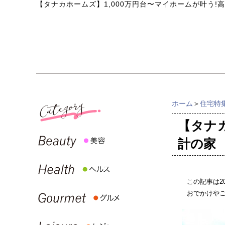
【タナカホームズ】1,000万円台〜マイホームが叶う
ホーム
＞
住宅特
【タナ
計の家
この記事は2
おでかけや