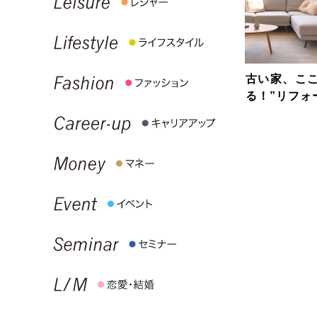
古い家、こ
る！”リフォ