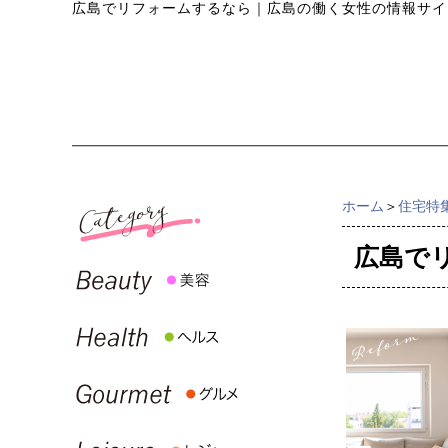
広島でリフォームするなら
｜
広島の働く女性の情報サイト『
ホーム
＞
住宅特
広島で