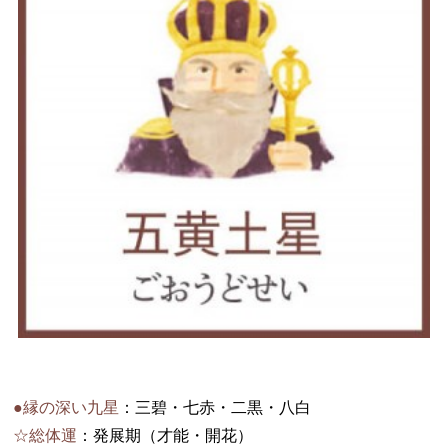
●縁の深い九星
：三碧・七赤・二黒・八白
☆総体運
：発展期（才能・開花）