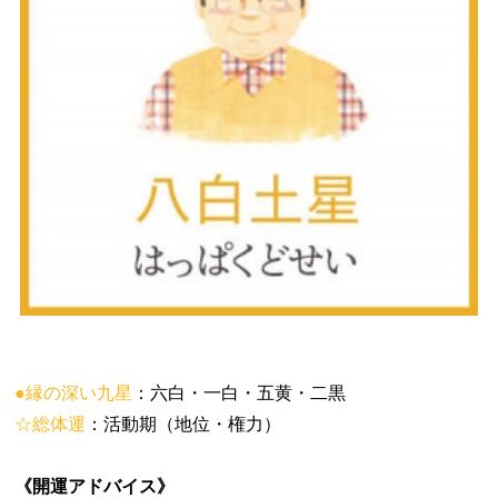
●縁の深い九星
：六白・一白・五黄・二黒
☆総体運
：活動期（地位・権力）
《開運アドバイス》