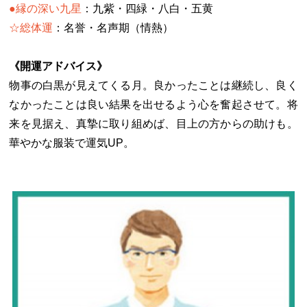
●縁の深い九星
：九紫・四緑・八白・五黄
☆総体運
：名誉・名声期（情熱）
《開運アドバイス》
物事の白黒が見えてくる月。良かったことは継続し、良く
なかったことは良い結果を出せるよう心を奮起させて。将
来を見据え、真摯に取り組めば、目上の方からの助けも。
華やかな服装で運気UP。