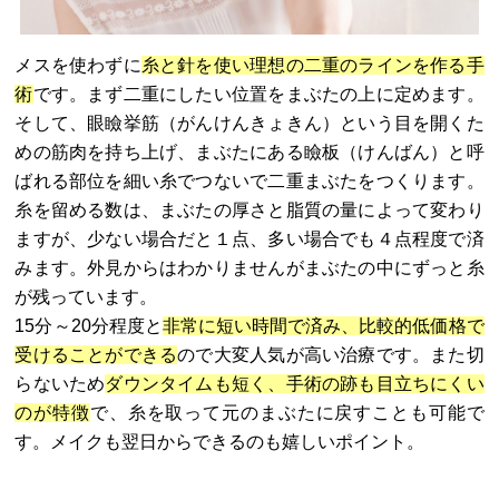
メスを使わずに
糸と針を使い理想の二重のラインを作る手
術
です。まず二重にしたい位置をまぶたの上に定めます。
そして、眼瞼挙筋（がんけんきょきん）という目を開くた
めの筋肉を持ち上げ、まぶたにある瞼板（けんばん）と呼
ばれる部位を細い糸でつないで二重まぶたをつくります。
糸を留める数は、まぶたの厚さと脂質の量によって変わり
ますが、少ない場合だと１点、多い場合でも４点程度で済
みます。外見からはわかりませんがまぶたの中にずっと糸
が残っています。
15分～20分程度と
非常に短い時間で済み、比較的低価格で
受けることができる
ので大変人気が高い治療です。また切
らないため
ダウンタイムも短く、手術の跡も目立ちにくい
のが特徴
で、糸を取って元のまぶたに戻すことも可能で
す。メイクも翌日からできるのも嬉しいポイント。