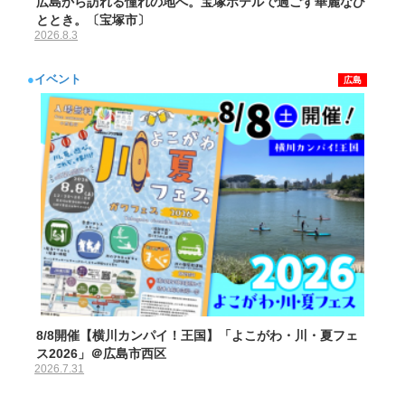
広島から訪れる憧れの地へ。宝塚ホテルで過ごす華麗なひ
ととき。〔宝塚市〕
2026.8.3
●
イベント
広島
8/8開催【横川カンパイ！王国】「よこがわ・川・夏フェ
ス2026」＠広島市西区
2026.7.31