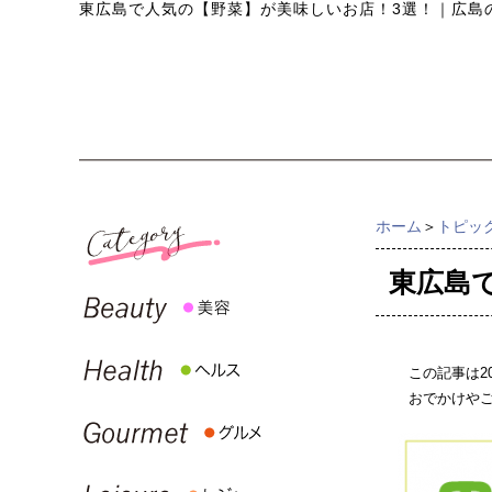
東広島で人気の【野菜】が美味しいお店！3選！
｜
広島
ホーム
＞
トピッ
東広島
この記事は2
おでかけや