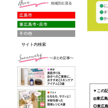
サイト内検索
▼この
◎東広
◎東広