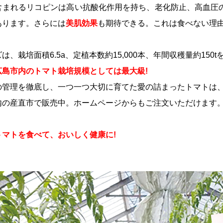
含まれるリコピンは高い抗酸化作用を持ち、老化防止、高血圧の
あります。さらには
美肌効果
も期待できる。これは食べない理由
ズは、栽培面積6.5a、定植本数約15,000本、年間収穫量約150
広島市内のトマト栽培規模としては最大級!
管理を徹底し、一つ一つ大切に育てた愛の詰まったトマトは、みす
の産直市で販売中。
ホームページからもご注文いただけます
マトを食べて、おいしく健康に!