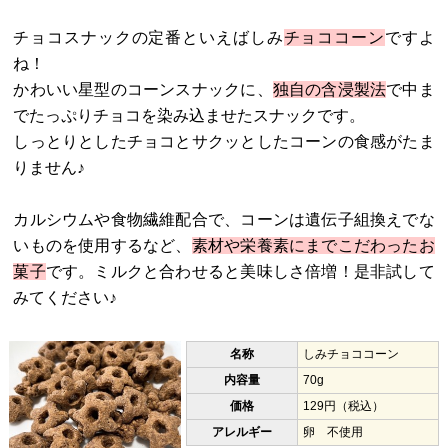
チョコスナックの定番といえばしみ
チョココーン
ですよ
ね！
かわいい星型のコーンスナックに、
独自の含浸製法
で中ま
でたっぷりチョコを染み込ませたスナックです。
しっとりとしたチョコとサクッとしたコーンの食感がたま
りません♪
カルシウムや食物繊維配合で、コーンは遺伝子組換えでな
いものを使用するなど、
素材や栄養素にまでこだわったお
菓子
です。ミルクと合わせると美味しさ倍増！是非試して
みてください♪
名称
しみチョココーン
内容量
70g
価格
129円（税込）
アレルギー
卵 不使用