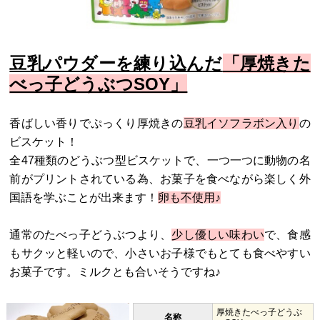
豆乳パウダーを練り込んだ
「厚焼きた
べっ子どうぶつSOY」
香ばしい香りでぷっくり厚焼きの
豆乳イソフラボン入り
の
ビスケット！
全47種類のどうぶつ型ビスケットで、一つ一つに動物の名
前がプリントされている為、お菓子を食べながら楽しく外
国語を学ぶことが出来ます！
卵も不使用♪
通常のたべっ子どうぶつより、
少し優しい味わい
で、食感
もサクッと軽いので、小さいお子様でもとても食べやすい
お菓子です。ミルクとも合いそうですね♪
厚焼きたべっ子どうぶ
名称