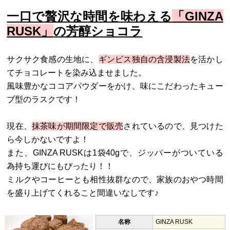
一口で贅沢な時間を味わえる
「GINZA
RUSK」
の芳醇ショコラ
サクサク食感の生地に、
ギンビス独自の含浸製法
を活かし
てチョコレートを染み込ませました。
風味豊かなココアパウダーをかけ、味にこだわったキュー
ブ型のラスクです！
現在、
抹茶味が期間限定で販売
されているので、見つけた
ら今しかないですよ！
また、GINZA RUSKは1袋40gで、ジッパーがついている
為持ち運びにもぴったり！！
ミルクやコーヒーとも相性抜群なので、家族のおやつ時間
を盛り上げてくれること間違いなしです♪
名称
GINZA RUSK