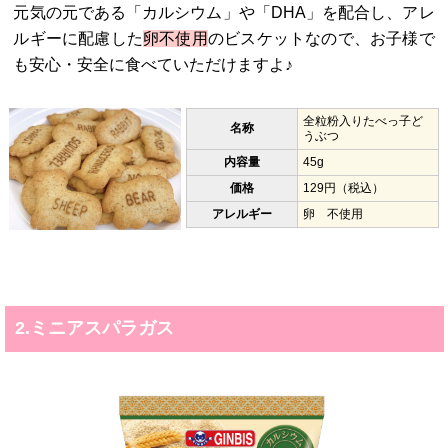
元気の元である「カルシウム」や「DHA」を配合し、アレ
ルギーに配慮した
卵不使用
のビスケットなので、お子様で
も安心・安全に食べていただけますよ♪
全粒粉入りたべっ子ど
名称
うぶつ
内容量
45g
価格
129円（税込）
アレルギー
卵 不使用
2.ミニアスパラガス