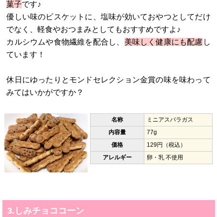
菓子
です♪
優しい味のビスケットに、塩味が効いておやつとしてだけ
でなく、軽食やおつまみとしてもおすすめですよ♪
カルシウムや食物繊維を配合し、
美味しく健康にも配慮
し
ています！
休日にゆったりとモンドセレクション金賞の味を味わって
みてはいかがですか？
名称
ミニアスパラガス
内容量
77g
価格
129円（税込）
アレルギー
卵・乳 不使用
3.しみチョココーン