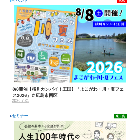
●
イベント
広島
8/8開催【横川カンパイ！王国】「よこがわ・川・夏フェ
ス2026」＠広島市西区
2026.7.31
●
セミナー
東・呉