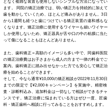
となく複雑な装置も使用しないシンプルな方法になってい
ます。 同院の矯正治療では、弱い矯正力を持続的に加えて
歯を動かしていくため、ほとんど痛みがありません。3日
から1週間も経つと歯につけている矯正装置の違和感もな
くなります。矯正治療に使用するワイヤーも細いワイヤー
しか使用しないため、矯正器具が舌や口の中の粘膜に当た
って傷になることもほとんどありません。
また、歯科矯正＝高額のイメージも多い中で、同歯科医院
の矯正治療費はお子さまから成人の方まで一律の料金でご
案内。歯科矯正に踏み出せなかった方でも安心して矯正治
療を始めることができます。
そして、今なら通常¥10,000の矯正相談が2022年11月30日
までの限定で【¥2,000キャンペーン】を実施中。精密検
査・診断料込み、追加料金は一切なしで相談ができるチャ
ンスです。矯正治療に悩まれている方はぜひ一度、匠歯
科・矯正歯科へ相談に行ってみることをおすすめします。