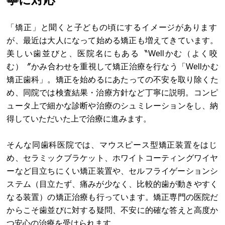
「矯正」と聞くと子どもの頃にするイメージがあります
が、最近は大人になって始める矯正も増えてきています。
美しい歯並びと、医院名にもある〝Wellかむ（よく咬
む）〞かみ合わせを重視して矯正治療を行なう「Wellかむ
矯正歯科」。矯正を始めるにあたっての不安を取り除くた
め、同院では検査結果・治療方針など丁寧に説明。コンピ
ュータ上で細かな診断や治療のシュミレーションをし、納
得していただいた上で治療に進みます。
そんな同歯科医院では、マウスピース型矯正装置をはじ
め、セラミックブラケット、ホワイトコーティングワイヤ
ーなど目立ちにくい矯正装置や、セルフライゲーションシ
ステム（目立たず、痛みが少なく、比較的歯が動きやすく
なる装置）の矯正治療も行っています。矯正専門の医院だ
からこそ歯並びに対する疑問、不安に的確な答えと高度か
つ安心の治療を受けられます。