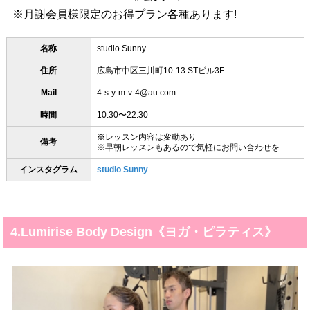
※月謝会員様限定のお得プラン各種あります!
名称
studio Sunny
住所
広島市中区三川町10-13 STビル3F
Mail
4-s-y-m-v-4@au.com
時間
10:30〜22:30
※レッスン内容は変動あり
備考
※早朝レッスンもあるので気軽にお問い合わせを
インスタグラム
studio Sunny
4.Lumirise Body Design《ヨガ・ピラティス》