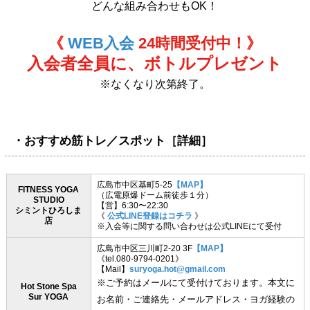
どんな組み合わせもOK！
《
WEB入会
24時間受付中！》
入会者全員に、ボトルプレゼント
※なくなり次第終了。
・おすすめ筋トレ／スポット［詳細］
広島市中区基町5-25
【MAP】
FITNESS YOGA
（広電原爆ドーム前徒歩１分）
STUDIO
【営】6:30〜22:30
シミントひろしま
《
公式LINE登録はコチラ
》
店
※入会等に関する問い合わせは公式LINEにて受付
広島市中区三川町2-20 3F
【MAP】
《tel.080-9794-0201》
【Mail】
suryoga.hot@gmail.com
※ご予約はメールにて受付けております。本文に
Hot Stone Spa
Sur YOGA
お名前・ご連絡先・メールアドレス・ヨガ経験の