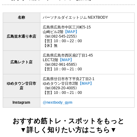
名称
パーソナルダイエットジム NEXTBODY
広島県広島市中区三川町5-15
山崎ビル2階
【MAP】
広島並木通り本店
《tel.082-545-2255》
【営】10：00～22：00
【休】無
広島県広島市西区扇2丁目1-45
LECT2階
【MAP】
広島レクト店
《tel.082-961-6585》
【営】10：00～21：00
広島県廿日市市下平良2丁目2-1
ゆめタウン廿日市
ゆめタウン廿日市2階
【MAP】
店
《tel.0829-20-4005》
【営】10：00～21：00
Instagram
@nextbody_gym
おすすめ筋トレ・スポットをもっと
▼詳しく知りたい方はこちら▼