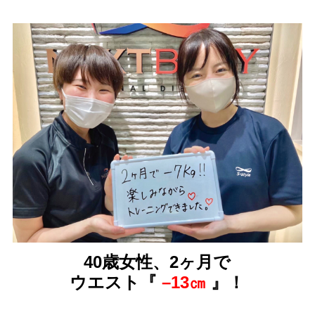
40歳女性、2ヶ月で
ウエスト『
–13㎝
』！