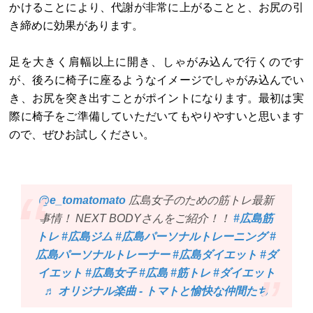
かけることにより、代謝が非常に上がることと、お尻の引
き締めに効果があります。
足を大きく肩幅以上に開き、しゃがみ込んで行くのです
が、後ろに椅子に座るようなイメージでしゃがみ込んでい
き、お尻を突き出すことがポイントになります。最初は実
際に椅子をご準備していただいてもやりやすいと思います
ので、ぜひお試しください。
@e_tomatomato
広島女子のための筋トレ最新
事情！ NEXT BODYさんをご紹介！！
#広島筋
トレ
#広島ジム
#広島パーソナルトレーニング
#
広島パーソナルトレーナー
#広島ダイエット
#ダ
イエット
#広島女子
#広島
#筋トレ
#ダイエット
♬ オリジナル楽曲 - トマトと愉快な仲間たち