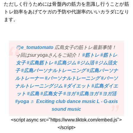
ただしく行うためには骨盤内の筋力を意識し行うことが筋
トレ効率をあげてケガの予防や代謝率のいいカラダになり
ます。
@e_tomatomato
広島女子の筋トレ最新事情！
今回はsur yogaさんをご紹介！
#筋トレ
#筋トレ
女子
#広島筋トレ
#広島ジム
#ジム活
#ジム活女
子
#広島パーソナルトレーニング
#広島パーソナ
ルトレーナー
#パーソナルトレーニング
#パーソ
ナルトレーニングジム
#ダイエット
#広島ダイエ
ット
#広島
#広島女子
#ヨガ
#広島ヨガ
#ヨガ活
#yoga
♬ Exciting club dance music L - G-axis
sound music
<script async src="https://www.tiktok.com/embed.js">
</script>