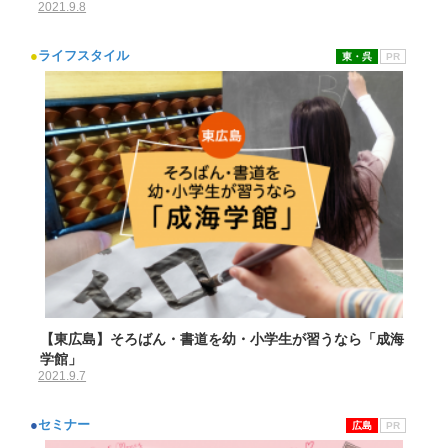
2021.9.8
●
ライフスタイル
東・呉
PR
【東広島】そろばん・書道を幼・小学生が習うなら「成海
学館」
2021.9.7
●
セミナー
広島
PR