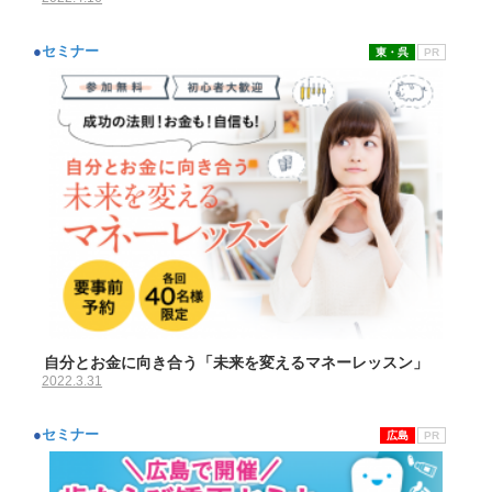
●
セミナー
東・呉
PR
自分とお金に向き合う「未来を変えるマネーレッスン」
2022.3.31
●
セミナー
広島
PR