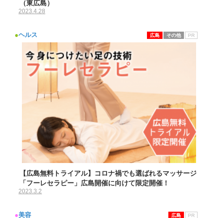
（東広島）
2023.4.28
●
ヘルス
広島
その他
PR
【広島無料トライアル】コロナ禍でも選ばれるマッサージ
「フーレセラピー」広島開催に向けて限定開催！
2023.3.2
●
美容
広島
PR