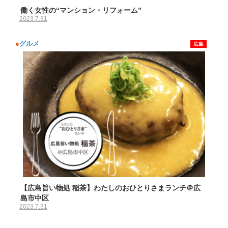
働く女性の“マンション・リフォーム”
2023.7.31
●
グルメ
広島
【広島旨い物処 稲茶】わたしのおひとりさまランチ＠広
島市中区
2023.7.31