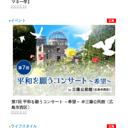
マネー学】
2023.8.10
●
イベント
広島
第7回 平和を願うコンサート ～希望～ ＠三篠公民館〔広
島市西区〕
2023.8.10
●
ライフスタイル
広島