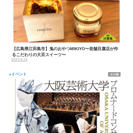
【広島県江田島市】鬼のおやつMIKIYO〜老舗豆腐店が作
るこだわりの大豆スイーツ〜
2023.8.24
●
イベント
その他