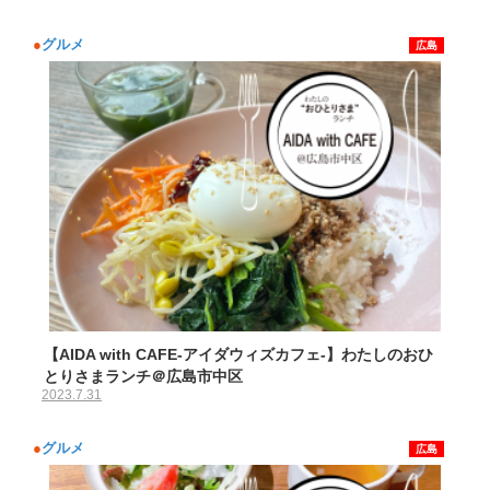
●
グルメ
広島
【AIDA with CAFE-アイダウィズカフェ-】わたしのおひ
とりさまランチ＠広島市中区
2023.7.31
●
グルメ
広島