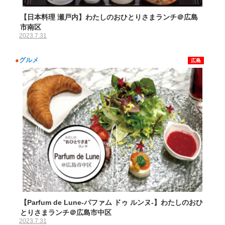
【日本料理 瀬戸内】わたしのおひとりさまランチ＠広島
市南区
2023.7.31
●
グルメ
広島
【Parfum de Lune-パファム ドゥ ルンヌ-】わたしのおひ
とりさまランチ＠広島市中区
2023.7.31