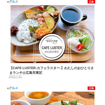
●
グルメ
広島
【CAFE LUSTER-カフェラスター-】わたしのおひとりさ
まランチ@広島市東区
2023.7.31
●
グルメ
広島