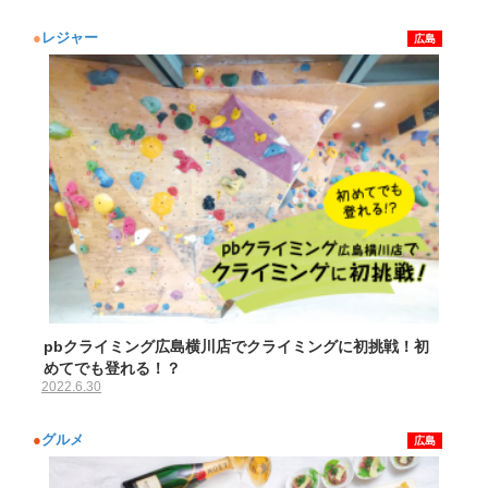
●
レジャー
広島
pbクライミング広島横川店でクライミングに初挑戦！初
めてでも登れる！？
2022.6.30
●
グルメ
広島