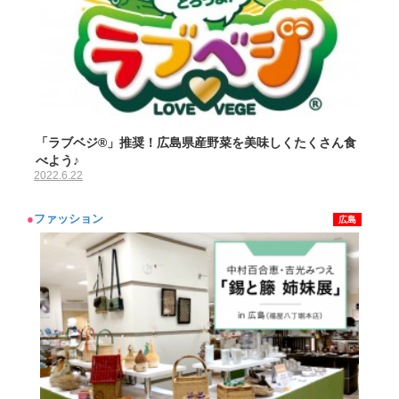
「ラブベジ®︎」推奨！広島県産野菜を美味しくたくさん食
べよう♪
2022.6.22
●
ファッション
広島