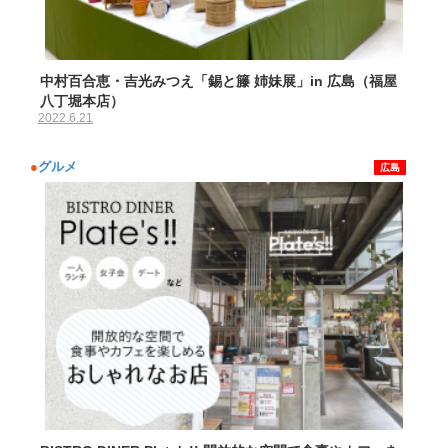
中村百合恵・吉光みつえ「錫と籐 姉妹展」in 広島（福屋
八丁堀本店）
2022.6.21
●
グルメ
広島