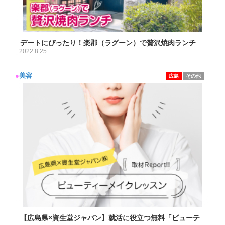
デートにぴったり！楽郡（ラグーン）で贅沢焼肉ランチ
2022.8.25
●
美容
広島
その他
【広島県×資生堂ジャパン】就活に役立つ無料「ビューテ