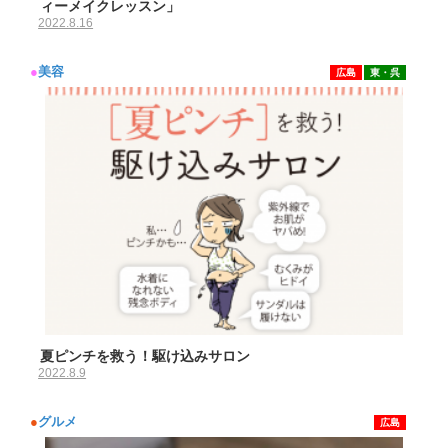
ィーメイクレッスン」
2022.8.16
●
美容
広島
東・呉
夏ピンチを救う！駆け込みサロン
2022.8.9
●
グルメ
広島