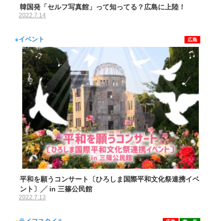
韓国発「セルフ写真館」って知ってる？広島に上陸！
2022.7.14
●
イベント
広島
平和を願うコンサート〔ひろしま国際平和文化祭連携イベ
ント〕╱ in 三篠公民館
2022.7.13