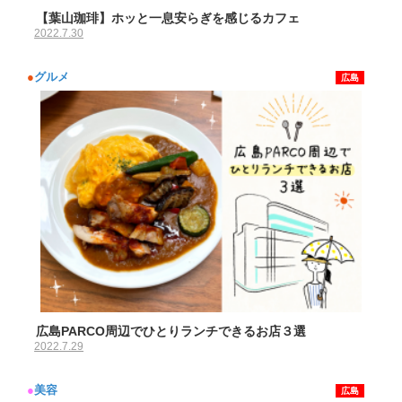
【葉山珈琲】ホッと一息安らぎを感じるカフェ
2022.7.30
●
グルメ
広島
広島PARCO周辺でひとりランチできるお店３選
2022.7.29
●
美容
広島