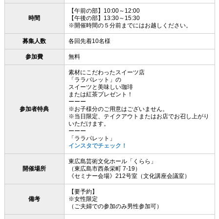
【午前の部】10:00～12:00
時間
【午後の部】13:30～15:30
※開催時間の５分前までにはお越しください。
募集人数
各回先着10名様
参加費
無料
素材にこだわったスイーツ店
「ララパレット」の
スイーツと美味しい珈琲
または紅茶プレゼント！
ーーー
参加者特典
※お子様分のご用意はございません。
※当日限定、テイクアウトまたはお店でお召し上がり
いただけます。
ーーー
「ララパレット」
インスタでチェック！
東広島芸術文化ホール「くらら」
開催場所
（東広島市西条栄町 7-19）
《セミナー会場》212号室（文化講座会議室）
【要予約】
備考
※女性限定
（ご夫婦での参加のみ男性参加可）