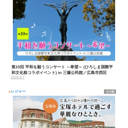
第10回 平和を願うコンサート ～希望～ (ひろしま国際平
和文化祭コラボイベント) in 三篠公民館／広島市西区
2026.8.7
●
レジャー
その他