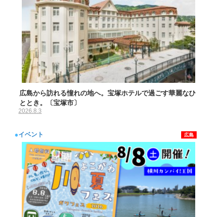
広島から訪れる憧れの地へ。宝塚ホテルで過ごす華麗なひ
ととき。〔宝塚市〕
2026.8.3
●
イベント
広島