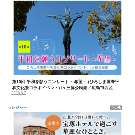
第10回 平和を願うコンサート ～希望～ (ひろしま国際平
和文化祭コラボイベント) in 三篠公民館／広島市西区
2026.8.7
●
レジャー
その他