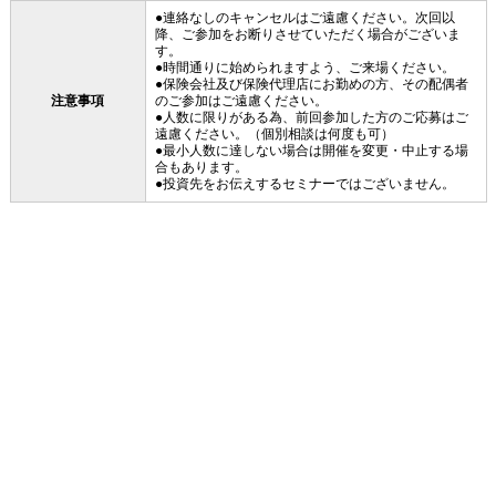
●連絡なしのキャンセルはご遠慮ください。次回以
降、ご参加をお断りさせていただく場合がございま
す。
●時間通りに始められますよう、ご来場ください。
●保険会社及び保険代理店にお勤めの方、その配偶者
注意事項
のご参加はご遠慮ください。
●人数に限りがある為、前回参加した方のご応募はご
遠慮ください。（個別相談は何度も可）
●最小人数に達しない場合は開催を変更・中止する場
合もあります。
●投資先をお伝えするセミナーではございません。