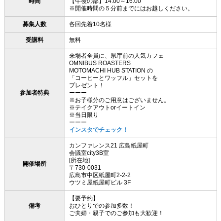
時間
【午後の部】14:00～16:00
※開催時間の５分前までにはお越しください。
募集人数
各回先着10名様
受講料
無料
来場者全員に、県庁前の人気カフェ
OMNIBUS ROASTERS
MOTOMACHI HUB STATION の
「コーヒーとワッフル」セットを
プレゼント！
参加者特典
ーーー
※お子様分のご用意はございません。
※テイクアウトorイートイン
※当日限り
ーーー
インスタでチェック！
カンファレンス21 広島紙屋町
会議室city3B室
[所在地]
開催場所
〒730-0031
広島市中区紙屋町2-2-2
ウツミ屋紙屋町ビル 3F
【要予約】
備考
おひとりでの参加多数！
ご夫婦・親子でのご参加も大歓迎！