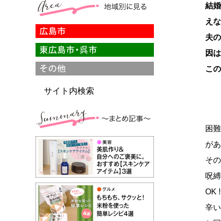
結婚
えな
夫
因は
この
サイト内検索
困
があ
その
呪縛
OK ! 
辛