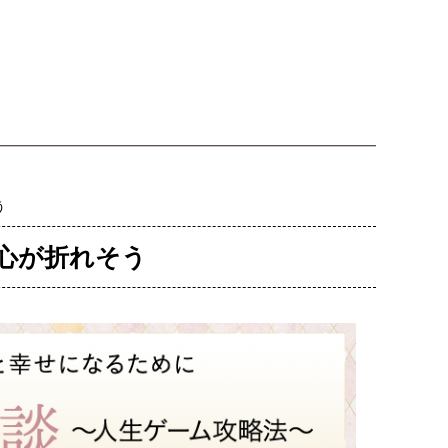
う
心が折れそう