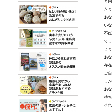
と
きま
あ
いな
不
て
じま
あ
存在
ご
しか
あ
持ち
それ