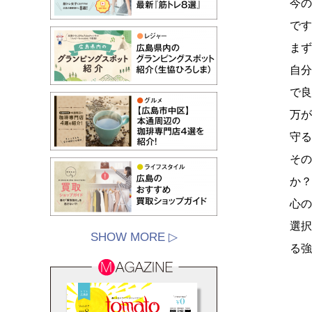
今
です
まず
自
で良
万が
守る
そ
か？
心の
選
SHOW MORE ▷
る強