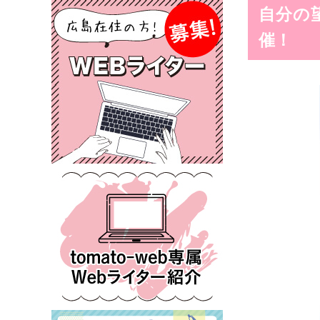
自分の
催！