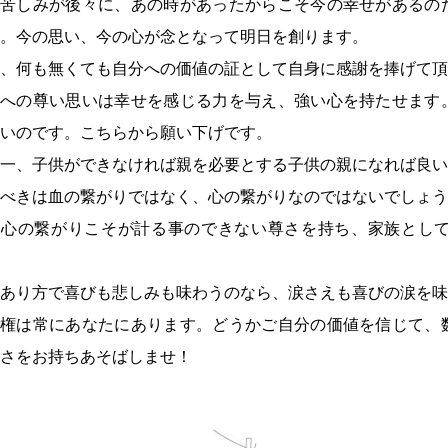
の苦しみが後々に、あの時があったからこそ今の幸せがあるの
。今の思い、今の心が念となって明日を創ります。
、何も無くても自分への価値の証として自身に感謝を捧げて頂
分への尊い思いは幸せを感じる力を与え、強い心を持たせます
いのです。こちらから願い下げです。
一、子供ができなければ親を必要とする子供の親になれば良い
べきは血の繋がりではなく、心の繋がりなのではないでしょう
の心の繋がりこそが計る事のできない尊さを持ち、家族とし
あり方で喜びも悲しみも味わうのなら、涙さえも喜びの涙を味
択権は常にあなたにあります。どうかご自分の価値を信じて、
さをお持ちあそばしませ！