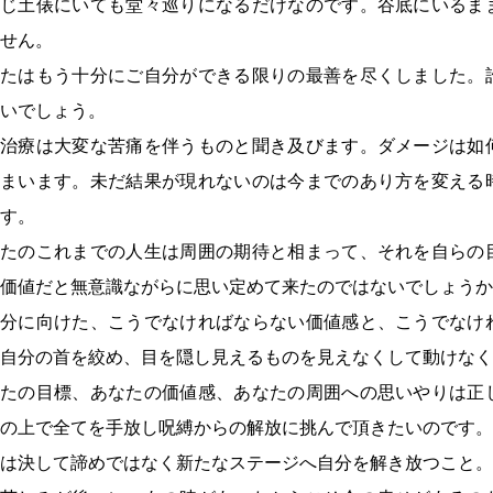
同じ土俵にいても堂々巡りになるだけなのです。谷底にいるま
せん。
なたはもう十分にご自分ができる限りの最善を尽くしました。
いでしょう。
妊治療は大変な苦痛を伴うものと聞き及びます。ダメージは如
しまいます。未だ結果が現れないのは今までのあり方を変える
す。
なたのこれまでの人生は周囲の期待と相まって、それを自らの
価値だと無意識ながらに思い定めて来たのではないでしょうか
自分に向けた、こうでなければならない価値感と、こうでなけ
自分の首を絞め、目を隠し見えるものを見えなくして動けなく
なたの目標、あなたの価値感、あなたの周囲への思いやりは正
の上で全てを手放し呪縛からの解放に挑んで頂きたいのです。
は決して諦めではなく新たなステージへ自分を解き放つこと。