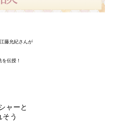
江藤允紀さんが
法を伝授！
シャーと
れそう