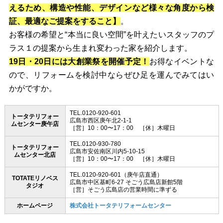
えるため、構造や性能、デザインなど様々な角度から検
証、最適なご提案をすること】
。
お客様の希望と“本当に良い空間”を叶えたいスタッフのプ
ラス１の提案から生まれ変わった家を紹介します。
19日・20日には大創業祭を開催予定！
お得なイベントな
ので、リフォームを検討中ならぜひ足を運んでみてはい
かがですか。
TEL.0120-920-601
トータテリフォー
広島市西区庚午北2-1-1
ムセンター庚午店
［営］10：00〜17：00 ［休］木曜日
TEL.0120-930-780
トータテリフォー
広島市安佐南区川内5-10-15
ムセンター北店
［営］10：00〜17：00 ［休］木曜日
TEL.0120-920-601（庚午店直通）
TOTATEリノベス
広島市中区基町6-27 そごう広島店新館5階
タジオ
［営］そごう広島店の営業時間に準ずる
ホームページ
株式会社トータテリフォームセンター