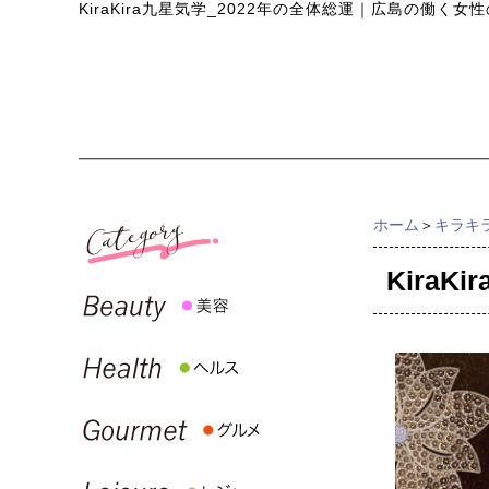
KiraKira九星気学_2022年の全体総運
｜
広島の働く女性の
ホーム
＞
キラキ
KiraK