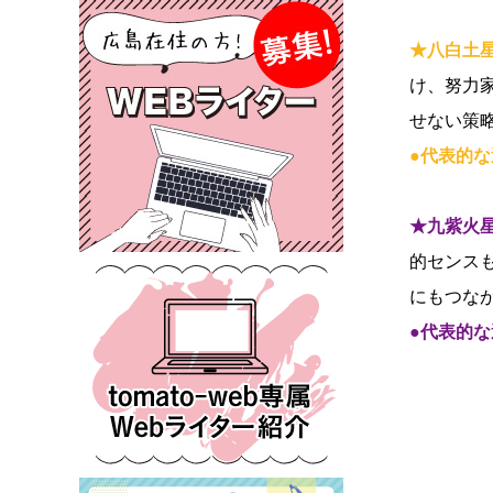
★八白土
け、努力
せない策
●代表的な
★九紫火
的センス
にもつな
●代表的な