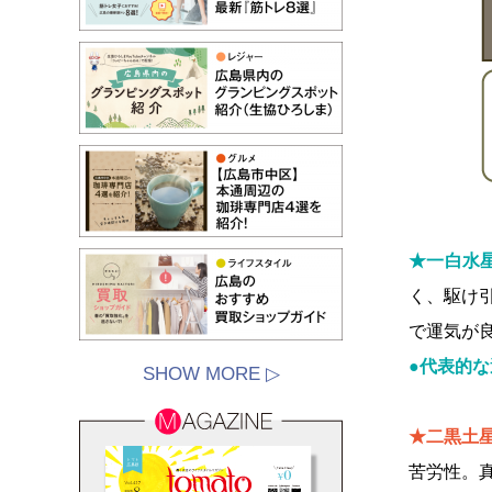
★一白水
く、駆け
で運気が
●代表的な
SHOW MORE ▷
★二黒土
苦労性。