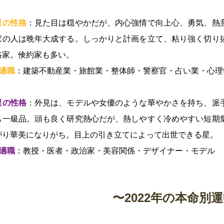
星の性格
：見た目は穏やかだが、内心強情で向上心、勇気、熱
家の人は晩年大成する。しっかりと計画を立て、粘り強く切り
略家。倹約家も多い。
適職
：建築不動産業・旅館業・整体師・警察官・占い業・心理
星の性格
：外見は、モデルや女優のような華やかさを持ち、派
も一級品。頭も良く研究熱心だが、熱しやすく冷めやすい短期
がり華美になりがち。目上の引き立てによって出世できる星。
適職
：教授・医者・政治家・美容関係・デザイナー・モデル
〜2022年の本命別