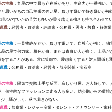
星の性格
：九星の中で最も存在感があり、生命力が一番強い。
だと思いがちの自己主張の強い星。負けず嫌いで好き嫌いが極
に現れやすいため苦労も多いが乗り越える強さも持ち合わせて
適職
：経営者・政治家・評論家・公務員・医者・教育・解体業
星の性格
：一見物静かだが、負けず嫌いで、自尊心が強く、独
気品の星で努力家。肌色が白、または青白い人が多く、上品だ
損をすることがある。常に笑顔で、愛想良くすると対人関係も運
適職
：公務員・政治家・経営者・航空関係・宝石商
星の性格
：陽気で交際上手な反面、寂しがり屋。お人好しで、
が、個性的なファッションに走る人も多い。幼少期からの環境
。少し騒がしく、落ち着きがない。
適職
：飲食業・レジャー産業・タレント・アナウンサー・歯科