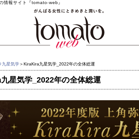
情報サイト『tomato-web』
ラ九星気学
＞KiraKira九星気学_2022年の全体総運
ira九星気学_2022年の全体総運