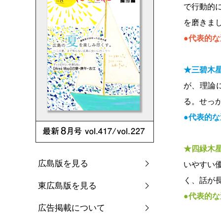
で行動的
を磨きま
●代表的な
★三碧木
が、理論
る。せっ
●代表的な
★四緑木
広島版を見る
いやすい
く、話が
東広島版を見る
●代表的な
広告掲載について