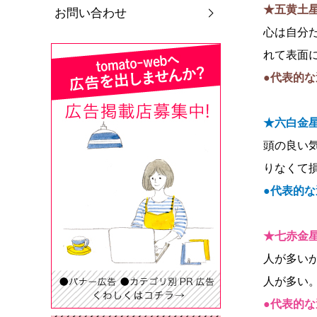
★五黄土
お問い合わせ
心は自分
れて表面
●代表的な
★六白金
頭の良い
りなくて
●代表的な
★七赤金
人が多い
人が多い
●代表的な