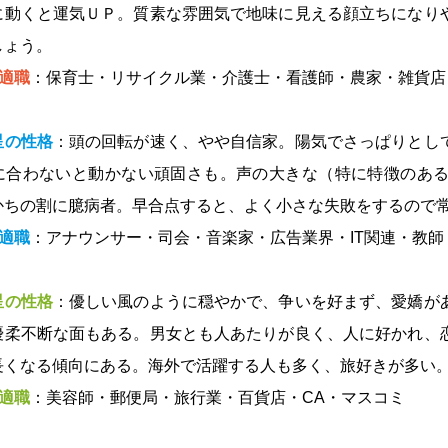
に動くと運気ＵＰ。質素な雰囲気で地味に見える顔立ちになり
しょう。
適職
：保育士・リサイクル業・介護士・看護師・農家・雑貨店
星の性格
：頭の回転が速く、やや自信家。陽気でさっぱりとし
に合わないと動かない頑固さも。声の大きな（特に特徴のあ
かちの割に臆病者。早合点すると、よく小さな失敗をするので
適職
：アナウンサー・司会・音楽家・広告業界・IT関連・教師
星の性格
：優しい風のように穏やかで、争いを好まず、愛嬌が
優柔不断な面もある。男女とも人あたりが良く、人に好かれ、
長くなる傾向にある。海外で活躍する人も多く、旅好きが多い
適職
：美容師・郵便局・旅行業・百貨店・CA・マスコミ