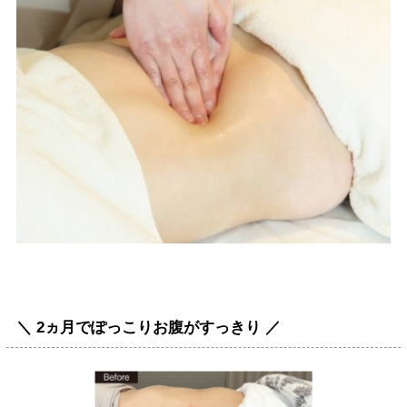
＼ 2ヵ月でぽっこりお腹がすっきり ／