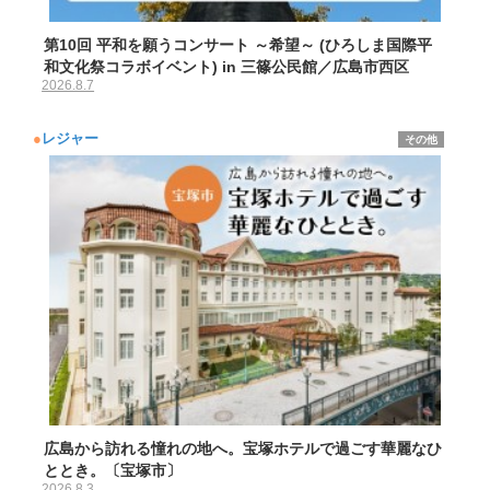
第10回 平和を願うコンサート ～希望～ (ひろしま国際平
和文化祭コラボイベント) in 三篠公民館／広島市西区
2026.8.7
●
レジャー
その他
広島から訪れる憧れの地へ。宝塚ホテルで過ごす華麗なひ
ととき。〔宝塚市〕
2026.8.3