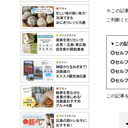
※この記
ご判断く
▼この
◎セル
◎セル
◎セル
◎セル
この記事