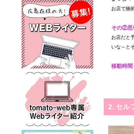
お店で施術
その②思
お店だと
いな～と
移動時間
2. セ