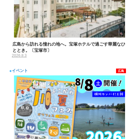
広島から訪れる憧れの地へ。宝塚ホテルで過ごす華麗なひ
ととき。〔宝塚市〕
2026.8.3
●
イベント
広島