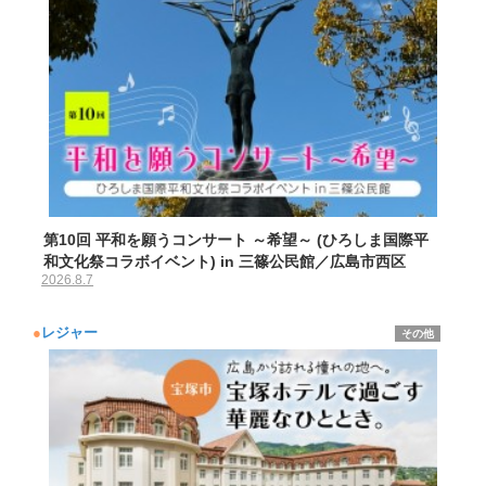
第10回 平和を願うコンサート ～希望～ (ひろしま国際平
和文化祭コラボイベント) in 三篠公民館／広島市西区
2026.8.7
●
レジャー
その他