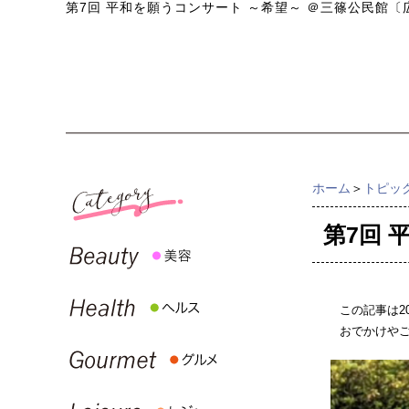
第7回 平和を願うコンサート ～希望～ ＠三篠公民館〔
ホーム
＞
トピッ
第7回 
この記事は2
おでかけや