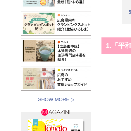
1.「
SHOW MORE ▷