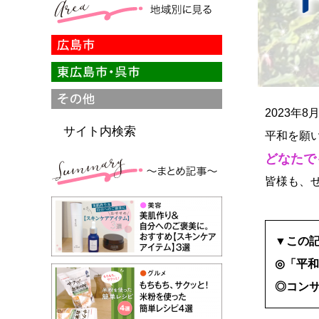
2023年
サイト内検索
平和を願
どなたで
皆様も、
▼この
◎「平
◎コン