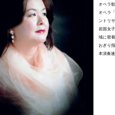
オペラ
オペラ
ントリ
岩国女
域に密
おぎり
本演奏連