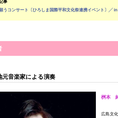
記事
願うコンサート〔ひろしま国際平和文化祭連携イベント〕╱ in
者
地元音楽家による演奏
桝本 
広島文化