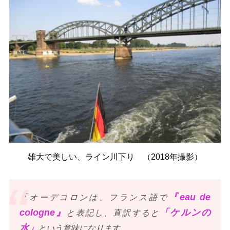
雄大で美しい、ライン川下り （2018年撮影）
『eau de
「オーデコロンは、フランス語で
cologne』
「ケルンの
と表記し、直訳すると
水」
という意味になります。