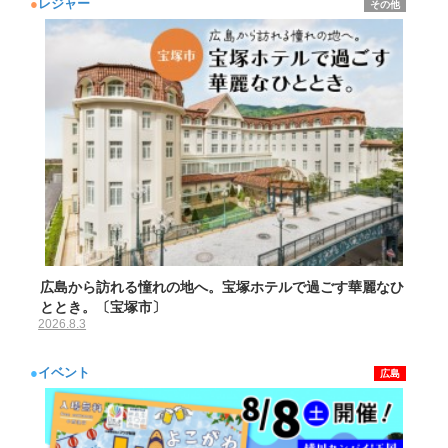
●
レジャー
その他
広島から訪れる憧れの地へ。宝塚ホテルで過ごす華麗なひ
ととき。〔宝塚市〕
2026.8.3
●
イベント
広島