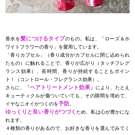
髪につけるタイプ
香水を
のもの。私は、「ローズ＆ホ
ワイトフラワーの香り」を愛用しています。
「香りカプセル」（香り成分がカプセルに閉じ込められ
たもの）に触れることで、香りが広がり（タッチフレグ
ランス効果）、長時間、香りが持続することもポイン
ト！（コントロール・フレグランス効果）。
ヘアトリートメント効果」
さらに、
「
により、たとえ
キューティクルが傷ついていても、その隙間を埋めて、
予防
イヤなニオイがつくのを
。
ゆっくりと良い香りがつづく
ため、私は心が豊かにな
れます。
４種類の香りがあるので、お好きな香りを選んでみてく