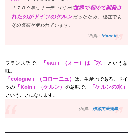
世界で初めて開発さ
１７０９年にオーデコロンが
れたのがドイツのケルン
だったため、現在でも
その名前が使われています。」
（出典：
tripnote
）
「eau」（オー）は「水」
フランス語で、
という意
味。
「cologne」（コローニュ）
は、生産地である、ドイ
「
Köln
」（ケルン）
「ケルンの水」
ツの
の意味で、
ということになります。
（出典：
語源由来辞典
）