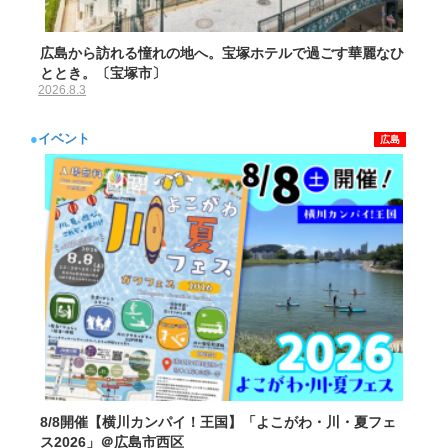
広島から訪れる憧れの地へ。宝塚ホテルで過ごす華麗なひ
ととき。〔宝塚市〕
2026.8.3
●
イベント
広島
8/8開催【横川カンパイ！王国】「よこがわ・川・夏フェ
ス2026」＠広島市西区