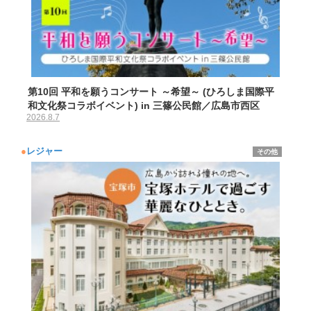
第10回 平和を願うコンサート ～希望～ (ひろしま国際平
和文化祭コラボイベント) in 三篠公民館／広島市西区
2026.8.7
●
レジャー
その他