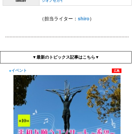
twitter
シオノセカイ
（担当ライター：
shiro
）
▼最新のトピックス記事はこちら▼
●
イベント
広島