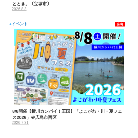
ととき。〔宝塚市〕
2026.8.3
●
イベント
広島
8/8開催【横川カンパイ！王国】「よこがわ・川・夏フェ
ス2026」＠広島市西区
2026.7.31