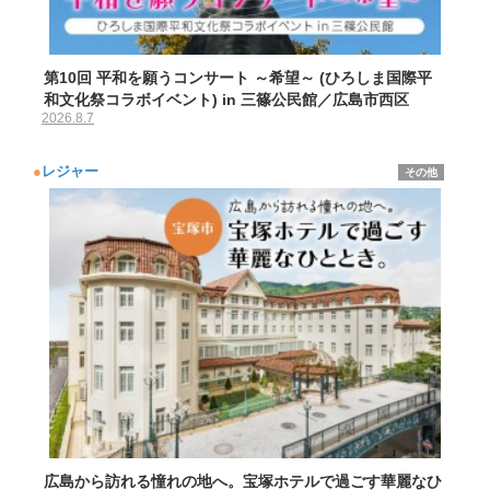
第10回 平和を願うコンサート ～希望～ (ひろしま国際平
和文化祭コラボイベント) in 三篠公民館／広島市西区
2026.8.7
●
レジャー
その他
広島から訪れる憧れの地へ。宝塚ホテルで過ごす華麗なひ