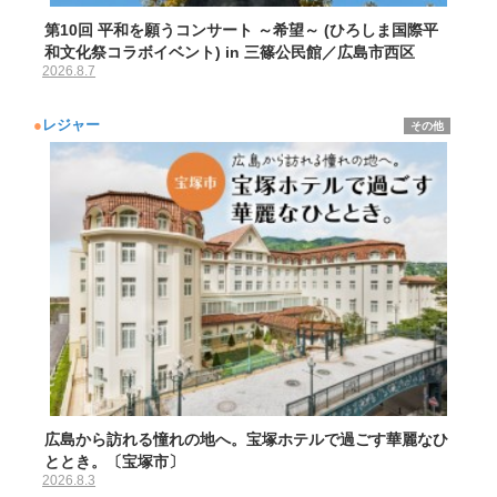
第10回 平和を願うコンサート ～希望～ (ひろしま国際平
和文化祭コラボイベント) in 三篠公民館／広島市西区
2026.8.7
●
レジャー
その他
広島から訪れる憧れの地へ。宝塚ホテルで過ごす華麗なひ
ととき。〔宝塚市〕
2026.8.3