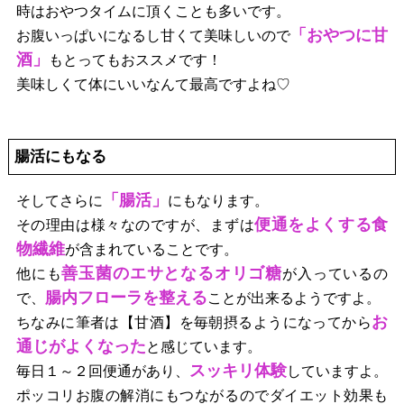
時はおやつタイムに頂くことも多いです。
「おやつに甘
お腹いっぱいになるし甘くて美味しいので
酒」
もとってもおススメです！
美味しくて体にいいなんて最高ですよね♡
腸活にもなる
「腸活」
そしてさらに
にもなります。
便通をよくする食
その理由は様々なのですが、まずは
物繊維
が含まれていることです。
善玉菌のエサとなるオリゴ糖
他にも
が入っているの
腸内フローラを整える
で、
ことが出来るようですよ。
お
ちなみに筆者は【甘酒】を毎朝摂るようになってから
通じがよくなった
と感じています。
スッキリ体験
毎日１～２回便通があり、
していますよ。
ポッコリお腹の解消にもつながるのでダイエット効果も