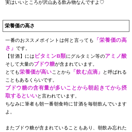
実はいいところが沢山ある飲み物なんですよ♡
栄養価の高さ
「栄養価の高
一番のおススメポイントは何と言っても
さ」
です。
ビタミンB類
アミノ酸
【甘酒】には
にグルタミン等の
ブドウ糖
そして大量の
が含まれています。
栄養価が高い
「飲む点滴」
とても
ことから
と呼ばれる
こともあるくらいです。
ブドウ糖の含有量が多いことから朝起きてから摂
取するといい
と言われています。
ちなみに筆者も朝一番朝食時に甘酒を毎朝飲んでいます
よ。
またブドウ糖が含まれていることもあり、朝飲み忘れた