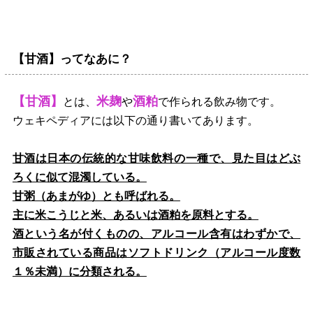
【甘酒】ってなあに？
【甘酒】
米麹
酒粕
とは、
や
で作られる飲み物です。
ウェキペディアには以下の通り書いてあります。
甘酒は日本の伝統的な甘味飲料の一種で、見た目はどぶ
ろくに似て混濁している。
甘粥（あまがゆ）とも呼ばれる。
主に米こうじと米、あるいは酒粕を原料とする。
酒という名が付くものの、アルコール含有はわずかで、
市販されている商品はソフトドリンク（アルコール度数
１％未満）に分類される。