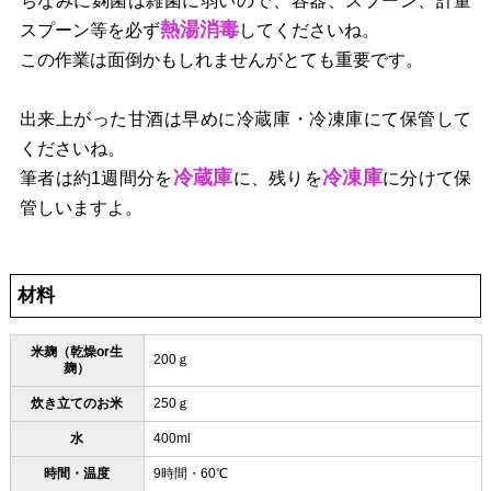
ちなみに麹菌は雑菌に弱いので、容器、スプーン、計量
熱湯消毒
スプーン等を必ず
してくださいね。
この作業は面倒かもしれませんがとても重要です。
出来上がった甘酒は早めに冷蔵庫・冷凍庫にて保管して
くださいね。
冷蔵庫
冷凍庫
筆者は約1週間分を
に、残りを
に分けて保
管しいますよ。
材料
米麹（乾燥or生
200ｇ
麹）
炊き立てのお米
250ｇ
水
400ml
時間・温度
9時間・60℃