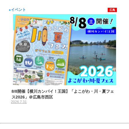
●
イベント
広島
8/8開催【横川カンパイ！王国】「よこがわ・川・夏フェ
ス2026」＠広島市西区
2026.7.31