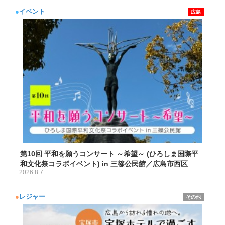
●
イベント
広島
第10回 平和を願うコンサート ～希望～ (ひろしま国際平
和文化祭コラボイベント) in 三篠公民館／広島市西区
2026.8.7
●
レジャー
その他