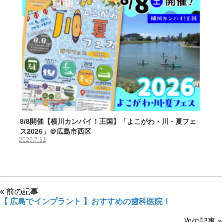
8/8開催【横川カンパイ！王国】「よこがわ・川・夏フェ
ス2026」＠広島市西区
2026.7.31
« 前の記事
【 広島でインプラント 】おすすめの歯科医院！
次の記事 »