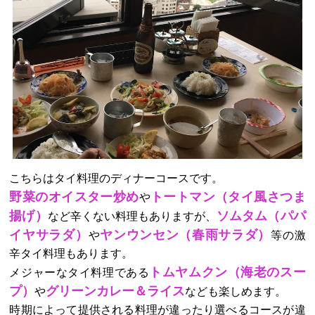
こちらはタイ料理のディナーコースです。
野菜のオイスター炒め
トートマン（タイ風さつま
や
揚げ）
ソムタム（パパ
など辛くない料理もありますが、
イヤサラダ）
ヤンウンセン（春雨サラダ）
や
等の激
辛タイ料理もあります。
トムヤムクン（海老のスー
メジャーなタイ料理である
プ）
グリーンカレー＆ライス
や
なども楽しめます。
時期によって提供される料理が違ったり選べるコースが違