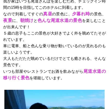
我が家はいつも尾道さんぽを楽しむため、チェックイン時
間の15時を目指してこのホテルに到着します。
真昼
夕暮れ時
なので到着してすぐの
の景色に、
の景色、
夜景
朝焼け
色んな尾道水道の景色
に、
と
を楽しむこと
が出来んです！
５歳の息子もここの景色が大好きでよく外を眺めてたそが
れています。
車に電車、船と色んな乗り物が動いているのが見れるのも
楽しいようです。
大人もただただ眺めているだけでとても癒される、そんな
景色です。
尾道水道の
いつも部屋やレストランでお酒を飲みながら
移り行く景色
を堪能しています。