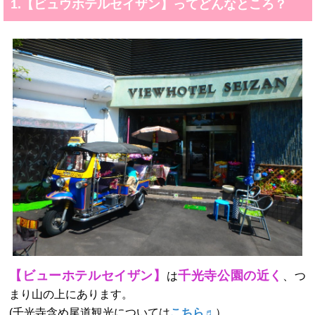
1.【ビュウホテルセイザン】ってどんなところ？
【ビューホテルセイザン】
千光寺公園の近く
は
、つ
まり山の上にあります。
(千光寺含め尾道観光については
こちら♬
）