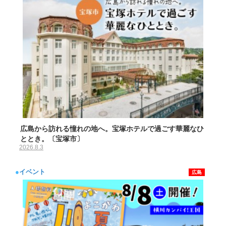
広島から訪れる憧れの地へ。宝塚ホテルで過ごす華麗なひ
ととき。〔宝塚市〕
2026.8.3
●
イベント
広島