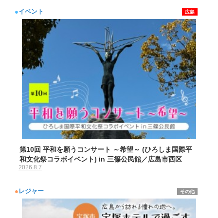
●
イベント
広島
第10回 平和を願うコンサート ～希望～ (ひろしま国際平
和文化祭コラボイベント) in 三篠公民館／広島市西区
2026.8.7
●
レジャー
その他