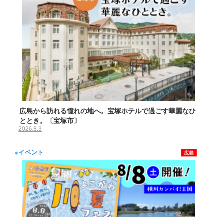
広島から訪れる憧れの地へ。宝塚ホテルで過ごす華麗なひ
ととき。〔宝塚市〕
2026.8.3
●
イベント
広島