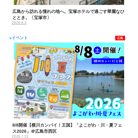
広島から訪れる憧れの地へ。宝塚ホテルで過ごす華麗なひ
ととき。〔宝塚市〕
2026.8.3
●
イベント
広島
8/8開催【横川カンパイ！王国】「よこがわ・川・夏フェ
ス2026」＠広島市西区
2026.7.31