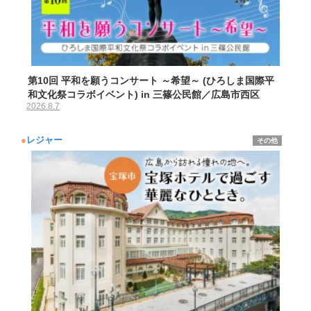
第10回 平和を願うコンサート ～希望～ (ひろしま国際平
和文化祭コラボイベント) in 三篠公民館／広島市西区
2026.8.7
●
レジャー
その他