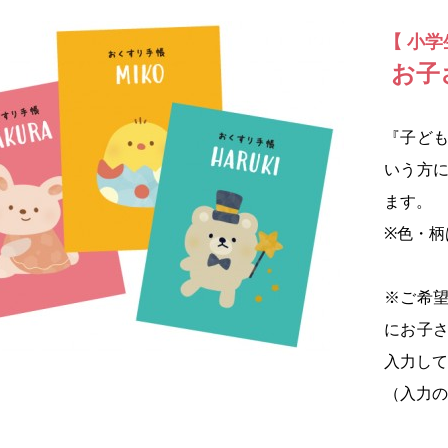
【 小
お子
『子ど
いう方
ます。
※色・柄
※ご希
にお子
入力して
（入力の