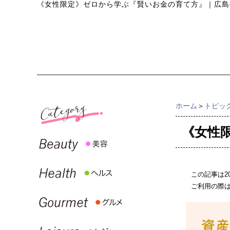
《女性限定》ゼロから学ぶ『賢いお金の育て方』
｜
広島
ホーム
＞
トピッ
《女性
この記事は2
ご利用の際