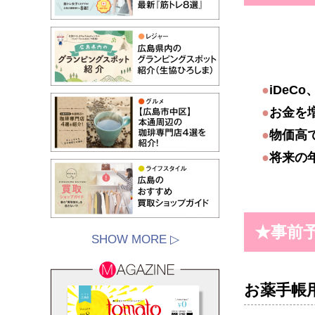
●
iDeC
●
お金を
●
物価高
●
将来の
★事前
SHOW MORE ▷
お薬手帳