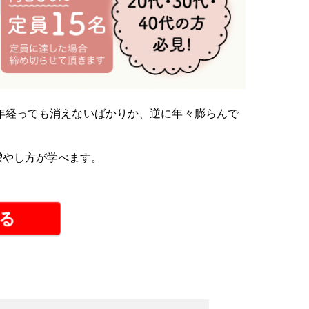
年経っても消えないばかりか、逆に年々膨らんで
増やし方が学べます。
する