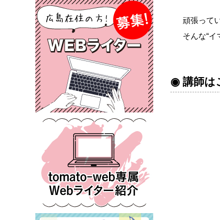
頑張って
そんな“
◉ 講師は