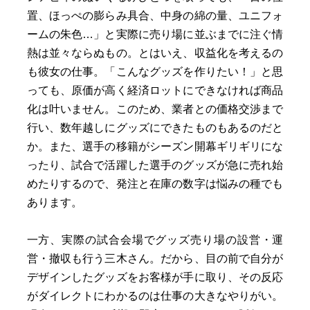
置、ほっぺの膨らみ具合、中身の綿の量、ユニフォ
ームの朱色…」と実際に売り場に並ぶまでに注ぐ情
熱は並々ならぬもの。とはいえ、収益化を考えるの
も彼女の仕事。「こんなグッズを作りたい！」と思
っても、原価が高く経済ロットにできなければ商品
化は叶いません。このため、業者との価格交渉まで
行い、数年越しにグッズにできたものもあるのだと
か。また、選手の移籍がシーズン開幕ギリギリにな
ったり、試合で活躍した選手のグッズが急に売れ始
めたりするので、発注と在庫の数字は悩みの種でも
あります。
一方、実際の試合会場でグッズ売り場の設営・運
営・撤収も行う三木さん。だから、目の前で自分が
デザインしたグッズをお客様が手に取り、その反応
がダイレクトにわかるのは仕事の大きなやりがい。