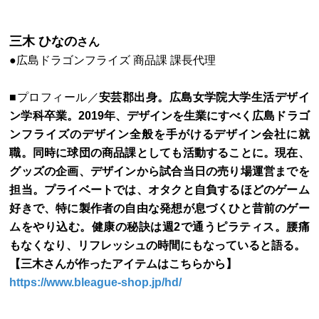
三木 ひなの
さん
●広島ドラゴンフライズ 商品課 課長代理
■プロフィール／
安芸郡出身。広島女学院大学生活デザイ
ン学科卒業。2019年、デザインを生業にすべく広島ドラゴ
ンフライズのデザイン全般を手がけるデザイン会社に就
職。同時に球団の商品課としても活動することに。現在、
グッズの企画、デザインから試合当日の売り場運営までを
担当。プライベートでは、オタクと自負するほどのゲーム
好きで、特に製作者の自由な発想が息づくひと昔前のゲー
ムをやり込む。健康の秘訣は週2で通うピラティス。腰痛
もなくなり、リフレッシュの時間にもなっていると語る。
【三木さんが作ったアイテムはこちらから】
https://www.bleague-shop.jp/hd/