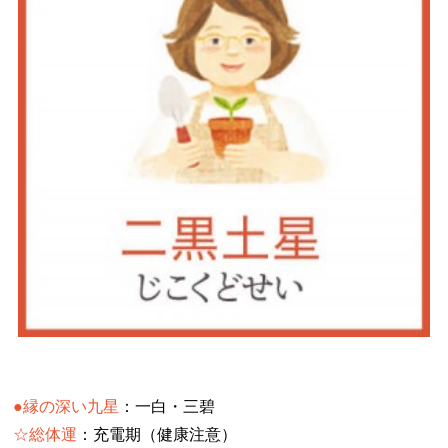
●縁の深い九星
：一白・三碧
☆総体運
：充電期（健康注意）