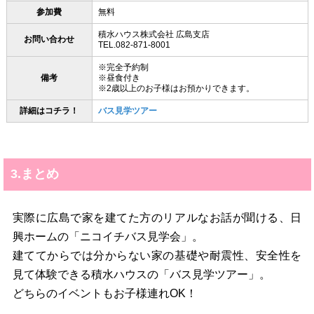
参加費
無料
積水ハウス株式会社 広島支店
お問い合わせ
TEL.082-871-8001
※完全予約制
備考
※昼食付き
※2歳以上のお子様はお預かりできます。
詳細はコチラ！
バス見学ツアー
3.まとめ
実際に広島で家を建てた方のリアルなお話が聞ける、日
興ホームの「ニコイチバス見学会」。
建ててからでは分からない家の基礎や耐震性、安全性を
見て体験できる積水ハウスの「バス見学ツアー」。
どちらのイベントもお子様連れOK！