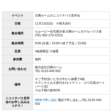
イベント
日興ホームのニコイチバス見学会
日程
11月13日(日) ※雨天決行
ちゅーピー住宅展示場 日興ホームモデルハウス前
集合場所
(TEL.082-270-2252)
集合時間
9:00 (出発／10:00〜終了予定／15:00)
定員
4組様限定 ※抽選
参加費
無料
株式会社日興ホーム
お問い合わせ
TEL.0120-440-502
※ご予約頂いた方の中から抽選で4組
※ランチとお土産付き(キャナリィ・ロウ広島ボート
備考
パーク店)
※お子様の参加OK
ニコイチバス見学
WEBで申し込む
電話で申し込む→TEL.0120-440-
会のお申し込みは
502
コチラ！