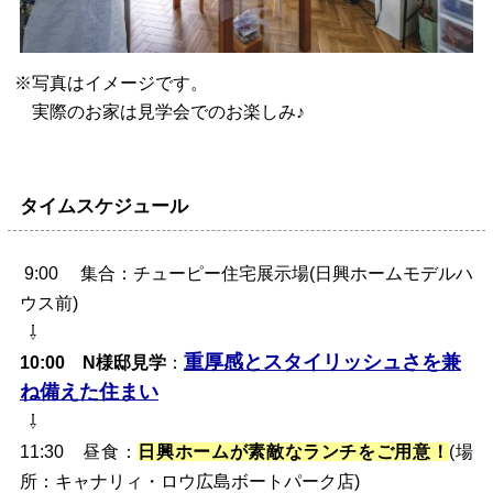
※写真はイメージです。
実際のお家は見学会でのお楽しみ♪
タイムスケジュール
9:00
集合
：チューピー住宅展示場(日興ホームモデルハ
ウス前)
⇩
重厚感とスタイリッシュさを兼
10:00
N様邸見学
：
ね備えた住まい
⇩
11:30
昼食
：
日興ホームが素敵なランチをご用意！
(場
所：キャナリィ・ロウ広島ボートパーク店)