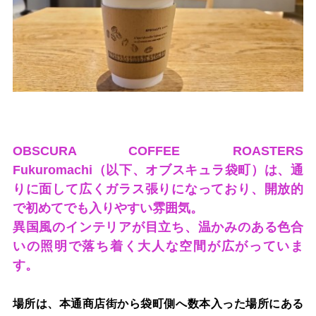
OBSCURA COFFEE ROASTERS
Fukuromachi（以下、オブスキュラ袋町）は、通
りに面して広くガラス張りになっており、開放的
で初めてでも入りやすい雰囲気。
異国風のインテリアが目立ち、温かみのある色合
いの照明で落ち着く大人な空間が広がっていま
す。
場所は、本通商店街から袋町側へ数本入った場所にある