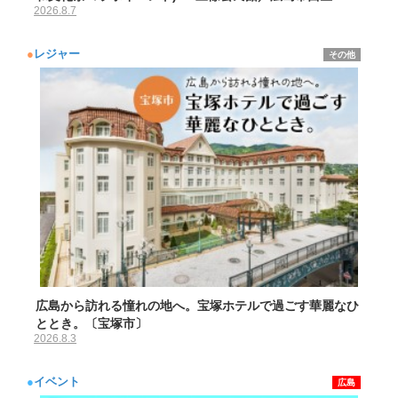
2026.8.7
●
レジャー
その他
広島から訪れる憧れの地へ。宝塚ホテルで過ごす華麗なひ
ととき。〔宝塚市〕
2026.8.3
●
イベント
広島