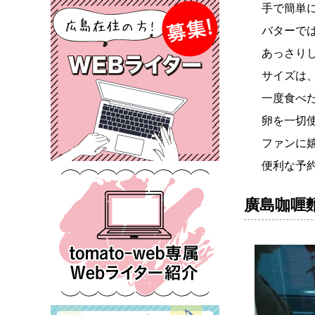
手で簡単
バターで
あっさり
サイズは
一度食べ
卵を一切
ファンに
便利な予約
廣島咖喱