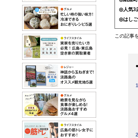
◎人気3
◎はし
この記事