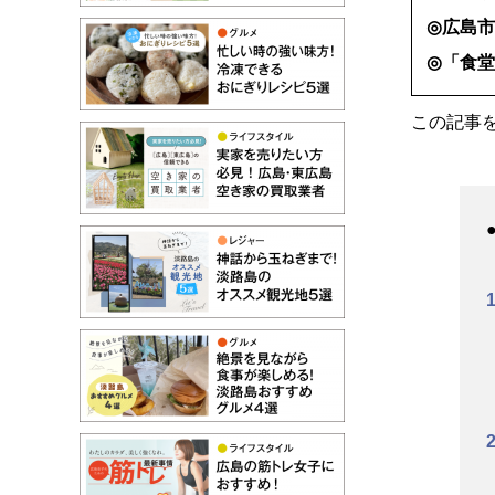
◎広島
◎「食
この記事