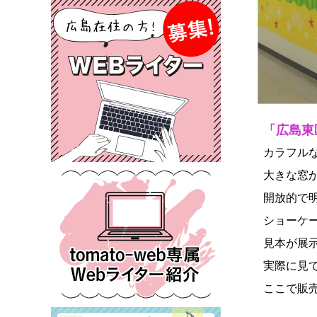
「広島東
カラフル
大きな窓
開放的で
ショーケ
見本が展
実際に見
ここで販