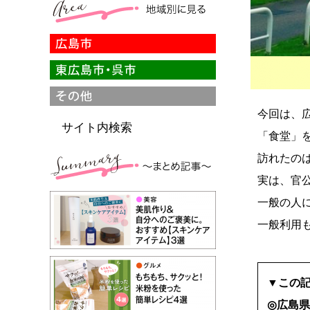
今回は、
サイト内検索
「食堂」
訪れたの
実は、官
一般の人
一般利用
▼この
◎広島