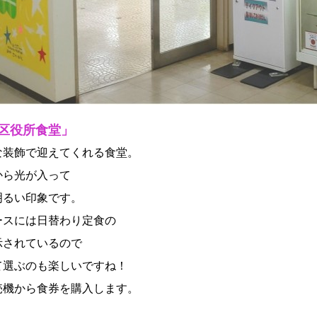
区役所食堂」
な装飾で迎えてくれる食堂。
から光が入って
明るい印象です。
ースには日替わり定食の
示されているので
て選ぶのも楽しいですね！
売機から食券を購入します。