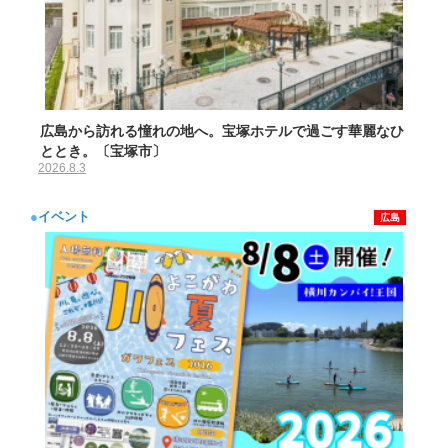
広島から訪れる憧れの地へ。宝塚ホテルで過ごす華麗なひ
ととき。〔宝塚市〕
2026.8.3
●
イベント
広島