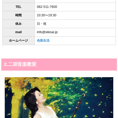
TEL
082-511-7600
時間
10:30〜19:30
休み
日・祝
mail
info@sikisai.jp
ホームページ
色彩生活
2.二胡音楽教室