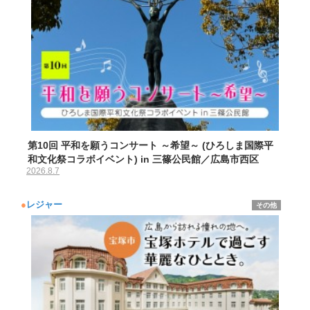
第10回 平和を願うコンサート ～希望～ (ひろしま国際平
和文化祭コラボイベント) in 三篠公民館／広島市西区
2026.8.7
●
レジャー
その他