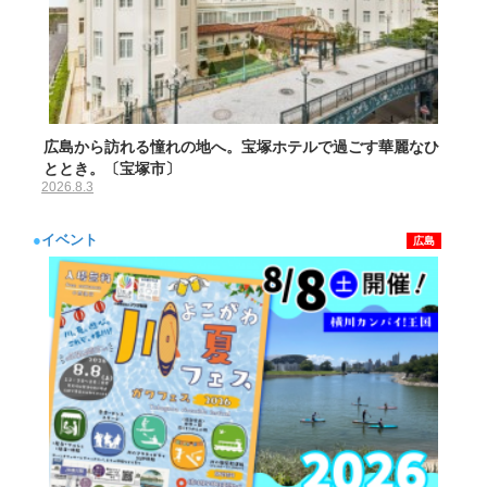
広島から訪れる憧れの地へ。宝塚ホテルで過ごす華麗なひ
ととき。〔宝塚市〕
2026.8.3
●
イベント
広島