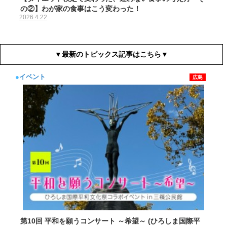
の②】わが家の食事はこう変わった！
2026.4.22
▼最新のトピックス記事はこちら▼
●
イベント
広島
第10回 平和を願うコンサート ～希望～ (ひろしま国際平