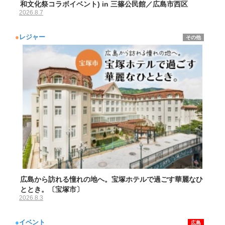
和文化祭コラボイベント) in 三篠公民館／広島市西区
2026.8.7
●
レジャー
その他
広島から訪れる憧れの地へ。宝塚ホテルで過ごす華麗なひ
ととき。〔宝塚市〕
2026.8.3
●
イベント
広島