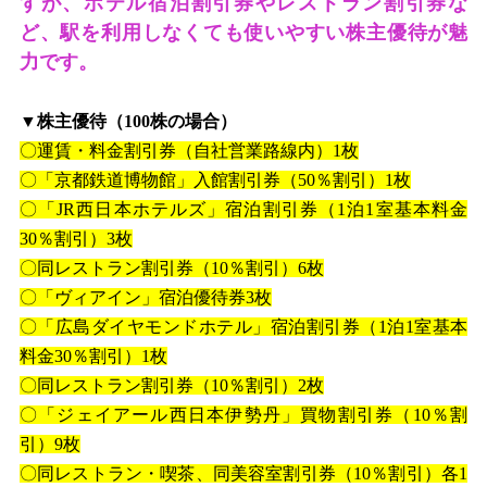
すが、ホテル宿泊割引券やレストラン割引券な
ど、駅を利用しなくても使いやすい株主優待が魅
力です。
▼株主優待（
100
株の場合）
〇運賃・料金割引券（自社営業路線内）
1
枚
〇「京都鉄道博物館」入館割引券（
50
％割引）
1
枚
〇「
JR
西日本ホテルズ」宿泊割引券（
1
泊
1
室基本料金
30
％割引）
3
枚
〇同レストラン割引券（
10
％割引）
6
枚
〇「ヴィアイン」宿泊優待券
3
枚
〇「広島ダイヤモンドホテル」宿泊割引券（
1
泊
1
室基本
料金
30
％割引）
1
枚
〇同レストラン割引券（
10
％割引）
2
枚
〇「ジェイアール西日本伊勢丹」買物割引券（
10
％割
引）
9
枚
〇同レストラン・喫茶、同美容室割引券（
10
％割引）各
1