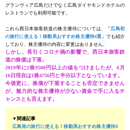
グランヴィア広島だけでなく広島ダイヤモンドホテルの
レストランでも利用可能です。
これら西日本旅客鉄道の株主優待については、
「広島初
の旅行に使える！移動系おすすめ株主優待4選」
でも紹介
しており、株主優待の内容に変更はありません。
しかし、長引くコロナ禍の影響で、西日本旅客鉄
道の株価は下落。
2019
年に
1
株
9500
円以上の値をつけましたが、
6
月
16
日現在は
1
株
4756
円と半分以下となっています。
今後更に、株価が下落することも否定できません
が、魅力的な株主優待が少ない資金で手に入るチ
ャンスとも言えます。
▼関連記事
広島発の旅行に使える！移動系おすすめ株主優待4