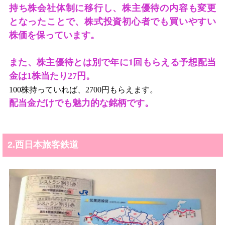
持ち株会社体制に移行し、株主優待の内容も変更
となったことで、株式投資初心者でも買いやすい
株価を保っています。
また、株主優待とは別で年に
1
回もらえる予想配当
金は
1
株当たり
27
円。
100
株持っていれば、
2700
円もらえます。
配当金だけでも魅力的な銘柄です。
2.西日本旅客鉄道