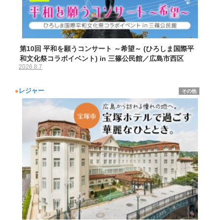
第10回 平和を願うコンサート ～希望～ (ひろしま国際平
和文化祭コラボイベント) in 三篠公民館／広島市西区
2026.8.7
●
レジャー
その他