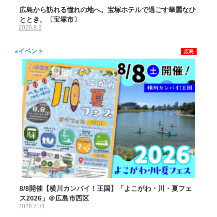
広島から訪れる憧れの地へ。宝塚ホテルで過ごす華麗なひ
ととき。〔宝塚市〕
2026.8.3
●
イベント
広島
8/8開催【横川カンパイ！王国】「よこがわ・川・夏フェ
ス2026」＠広島市西区
2026.7.31