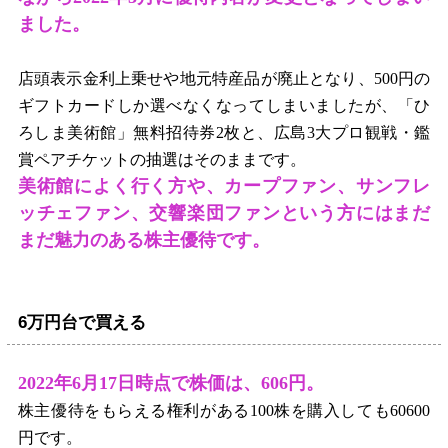
ました。
店頭表示金利上乗せや地元特産品が廃止となり、
500
円の
ギフトカードしか選べなくなってしまいましたが、「ひ
ろしま美術館」無料招待券
2
枚と、広島
3
大プロ観戦・鑑
賞ペアチケットの抽選はそのままです。
美術館によく行く方や、カープファン、サンフレ
ッチェファン、交響楽団ファンという方にはまだ
まだ魅力のある株主優待です。
6万円台で買える
2022
年
6
月
17
日時点で株価は、
606
円。
株主優待をもらえる権利がある
100
株を購入しても
60600
円です。