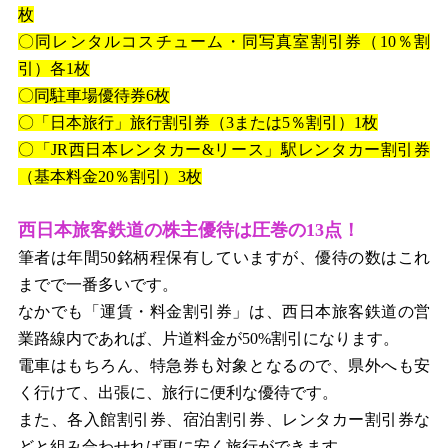
枚
〇同レンタルコスチューム・同写真室割引券（
10
％割
引）各
1
枚
〇同駐車場優待券
6
枚
〇「日本旅行」旅行割引券（
3
または
5
％割引）
1
枚
〇「
JR
西日本レンタカー
&
リース」駅レンタカー割引券
（基本料金
20
％割引）
3
枚
西日本旅客鉄道の株主優待は圧巻の
13
点！
筆者は年間
50
銘柄程保有していますが、優待の数はこれ
までで一番多いです。
なかでも「運賃・料金割引券」は、西日本旅客鉄道の営
業路線内であれば、片道料金が
50%
割引になります。
電車はもちろん、特急券も対象となるので、県外へも安
く行けて、出張に、旅行に便利な優待です。
また、各入館割引券、宿泊割引券、レンタカー割引券な
どと組み合わせれば更に安く旅行ができます。