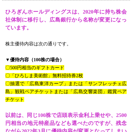
ひろぎんホールディングスは、
2020
年に持ち株会
社体制に移行し、広島銀行から名称が変更になっ
ています。
株主優待内容は次の通りです。
▼優待内容（
100
株の場合）
〇
500
円相当のギフトカード
〇「ひろしま美術館」無料招待券
2
枚
〇抽選で「広島東洋カープ」または「サンフレッチェ広
島」観戦ペアチケットまたは「広島交響楽団」鑑賞ペア
チケット
以前は、同じ
100
株で店頭表示金利上乗せや、
2500
円相当の地元特産品なども選べたのですが、残念
ながら
2022
年
3
月に優待内容が変更となってしまい