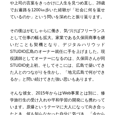
や上司の言葉をきっかけに人生を見つめ直し、28歳
でお遍路を1200㎞歩いた経験が「社会に何を返せ
ているのか」という問いを深めたと振り返ります。
その後はがむしゃらに働き、気づけばフリーランス
として仕事の幅も拡大。家業である久保田商事を継
いだことも契機となり、デジタルハリウッド
STUDIO広島のオーナー就任に手を上げました。現
役講師としてオーナーになるのは、久保田さんが同
STUDIO史上初。そしてそこには、広島で築いてき
た人とのつながりを生かし、「地元広島で何ができ
るか」と問い続けてきた強い思いもあります。
そんな彼女、2015年からはWeb事業とは別に、修
学旅行生の受け入れや平和学習の開発にも携わって
います。原爆というテーマに大人になって向き合っ
たとき、何も知らなかった自分に気づき、「今から