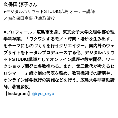
久保田 涼子
さん
●デジタルハリウッドSTUDIO広島 オーナー講師
／㈲久保田商事 代表取締役
■プロフィール／
広島市出身。東京女子大学文理学部心理
学科卒業。「ワクワクするモノ・時間・場所を生み出す」
をテーマにものづくりを行うクリエイター。国内外のウェ
ブサイトをトータルプロデュースする他、デジタルハリウ
ッドSTUDIO講師としてオンライン講座や教材開発、ワー
クショップ開発に多数携わる。また、第三世代が考えるヒ
ロシマ「 」継ぐ展の代表を務め、教育機関での講演や、
オンライン修学旅行の実施などを行う。広島大学非常勤講
師。著書多数。
【Instagram】
@ryo_oryo