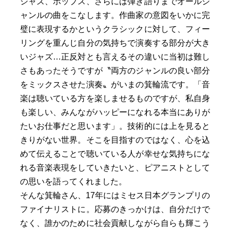
ジャズ、ポップス、さらには弾き語りまでオールジ
ャンルの曲をこなします。作曲家の意図をいかに完
璧に表現するかというクラシックに対して、フィー
リングを重んじ自分の気持ちで演奏する部分が大き
いジャズ…正反対とも言えるその違いに当初は難し
さもあったそうですが〝両方のジャンルの良い部分
をミックスさせた演奏〟がいまの箕輪流です。「音
楽は聴いている方を楽しませるものですが、私自身
も楽しい、みんながハッピーになれる本当にありが
たいお仕事だと思います」。技術的には上を見ると
きりがない世界。そこを目指すのではなく、心を込
めて伝えることで聴いている人が幸せな気持ちにな
れる音楽表現をしていきたいと、ピアニストとして
の思いを語ってくれました。
そんな箕輪さん、17年にはミセス日本グランプリの
ファイナリストに。応募のきっかけは、自分だけで
なく、誰かのために社会貢献しながら自らも輝こう